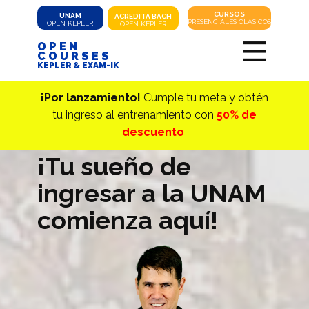
CURSOS
UNAM
ACREDITA
BACH
PRESENCIALES CLASICOS
OPEN KEPLER
OPEN KEPLER
OPEN
COURSES
KEPLER & EXAM-IK
¡Por lanzamiento!
Cumple tu meta y obtén
tu ingreso al entrenamiento con
50% de
descuento
¡Tu sueño de
ingresar a la UNAM
comienza aquí!