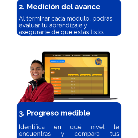
2. Medición del avance
Al terminar cada módulo, podrás
evaluar tu aprendizaje y
asegurarte de que estás listo.
3. Progreso medible
Identifica en qué nivel te
encuentras y compara tus