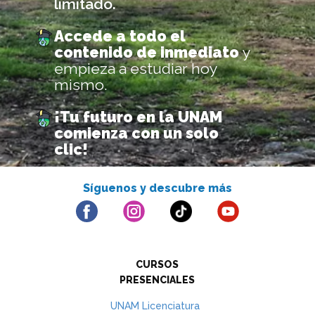
limitado.
Accede a todo el
contenido de inmediato
y
empieza a estudiar hoy
mismo.
¡Tu futuro en la UNAM
comienza con un solo
clic!
Síguenos y d​​escubre más
CURSOS
PRESENCIALES
UNAM Licenciatura