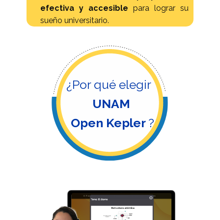
efectiva y accesible
para lograr su
sueño universitario.
¿Por qu​é elegir
UNAM
Open Kepler
?