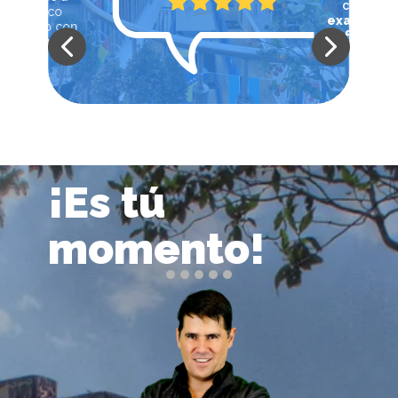
con
examen
perfecto
.
¡Es tú
momento​!