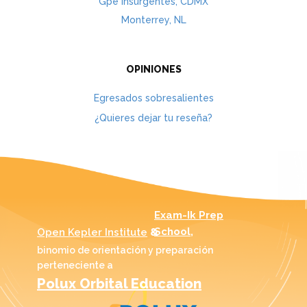
Gpe Insurgentes, CDM​X
Monterrey, NL
OPINIONES
Egresados sobresalientes
¿Quieres dejar tu reseña?
Exam-Ik Prep
School,
Open Kepler Institute
&
binomio de orientación y preparación
perteneciente a
Polux Orbital Education