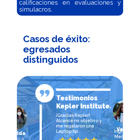
calificaciones en evaluaciones y
simulacros.
Casos de éxito:
egresados
distinguidos
Testimonios
Kepler Institute.
¡Gracias Kepler!
Alcancé mi objetivo y
me regalaron una
Vania
Laptop hp.
Ingresó a
Medicina