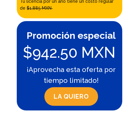
Tu licencia por un año tiene un costo regular
de
$1,885 MXN
Promoción especial
$942.50 MXN
¡Aprovecha esta oferta por
tiempo limitado!
LA QUIERO