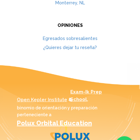
Monterrey, NL
OPINIONES
Egresados sobresalientes
¿Quieres dejar tu reseña?
Exam-Ik Prep
School,
Open Kepler Institute
&
binomio de orientación y preparación
perteneciente a
Polux Orbital Education