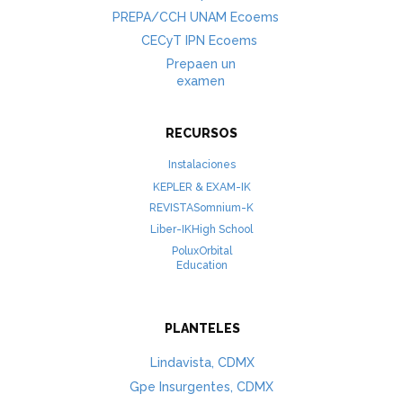
PREPA/CCH UNAM Ecoems
CECyT IPN Ecoems
Prepaen un
examen
RECURSOS
Instalaciones
KEPLER & EXAM-IK
REVISTASomnium-K
Liber-IKHigh School
PoluxOrbital
Education
PLANTELES
Lindavista, CDMX
Gpe Insurgentes, CDM​X