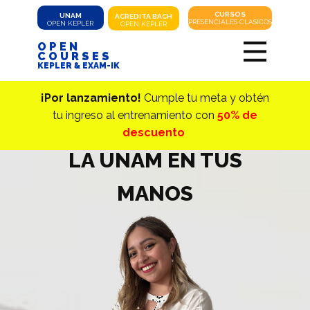
CURSOS
UNAM
ACREDITA
BACH
PRESENCIALES CLASICOS
OPEN KEPLER
OPEN KEPLER
OPEN
COURSES
KEPLER & EXAM-IK
¡Por lanzamiento!
Cumple tu meta y obtén
tu ingreso al entrenamiento con
50% de
descuento
LA UNAM EN TUS
MANOS